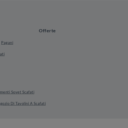
Offerte
Pagani
ati
enti Sovet Scafati
gozio Di Tavolini A Scafati