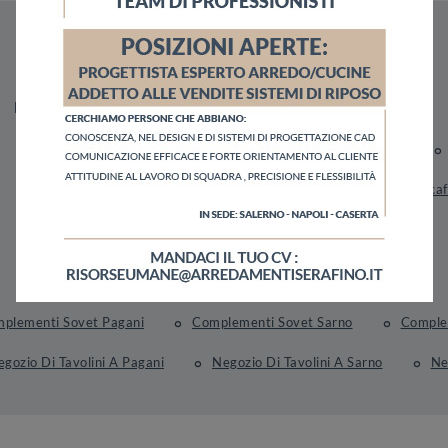
Materiale
Stile
I più visti a :
In Vetro
Moderni
Marigliano
Sarno
Scaf
plementi Sovet Pagani
Complementi Sovet Sarno
Complem
gozio Di Tavolini A Pagani
Negozio Di Tavolini A Sarno
Ne