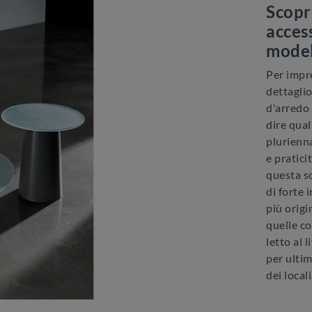
Scopr
acces
model
Per impre
dettaglio
d'arredo 
dire quali
plurienna
e pratici
questa s
di forte 
più origi
quelle co
letto al 
per ultim
dei locali