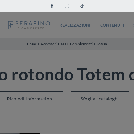
REALIZZAZIONI
CONTENUTI
Home
>
Accessori Casa
>
Complementi
>
Totem
o rotondo Totem 
Richiedi Informazioni
Sfoglia i cataloghi