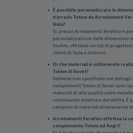
È possibile personalizzare le dime
d'arredo Totem da Arredamenti Sera
Nola?
Sì, presso Arredamenti Serafino è pos
personalizzazione delle dimensioni st
Inoltre, offriamo servizi di progettaz
clienti di Nola e dintorni.
Di che materiali è solitamente real
Totem di Sovet?
Sebbene non specificato nei dettagli 
complementi Totem di Sovet sono spe
materiali di alta qualità come metallo
combinando estetica e durabilità. È po
campioni di materiali direttamente i
Arredamenti Serafino effettua la c
complemento Totem ad Angri?
Sì, il nostro servizio di consegna è g