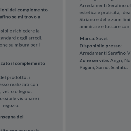
Arredamenti Serafino of
nsioni del complemento
estetica e praticità, ide
fino se mi trovo a
Striano e delle zone limi
ammirare e toccare con 
sibile richiedere la
andard degli arredi.
Marca:
Sovet
ione su misura per i
Disponibile presso:
Arredamenti Serafino
V
Zone servite:
Angri, Noc
izzato il complemento
Pagani, Sarno, Scafati...
del prodotto, i
sso realizzati con
, vetro o legno,
ssibile visionare i
n negozio.
onsegna del
estito con personale