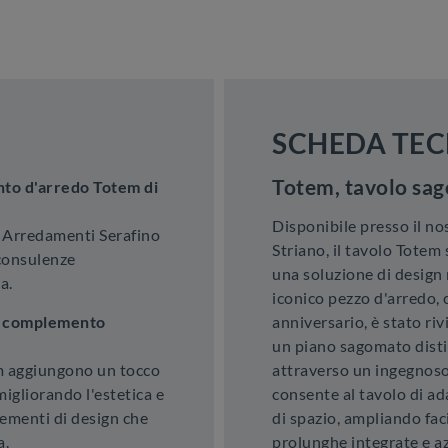
SCHEDA TEC
Totem, tavolo sag
to d'arredo Totem di
Disponibile presso il n
o Arredamenti Serafino
Striano, il tavolo Tote
 consulenze
una soluzione di design 
a.
iconico pezzo d'arredo, 
un complemento
anniversario, è stato riv
un piano sagomato distin
m aggiungono un tocco
attraverso un ingegnoso
migliorando l'estetica e
consente al tavolo di ad
lementi di design che
di spazio, ampliando fac
a.
prolunghe integrate e az