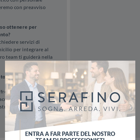
seremo con preavviso
sso ottenere per
ento?
hiedere servizi di
cilio per integrare al
tro team ti guiderà nella
to rateizzate per
fre formule di
acquisto dei tuoi
ostro personale per