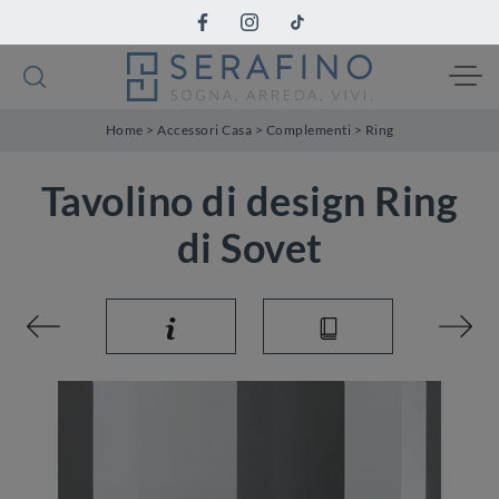
Home
>
Accessori Casa
>
Complementi
>
Ring
Tavolino di design Ring
di Sovet