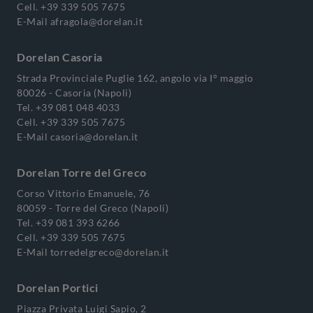
Cell.
+39 339 505 7675
E-Mail
afragola@dorelan.it
Dorelan Casoria
Strada Provinciale Puglie 162, angolo via I° maggio
80026 - Casoria (Napoli)
Tel.
+39 081 048 4033
Cell.
+39 339 505 7675
E-Mail
casoria@dorelan.it
Dorelan Torre del Greco
Corso Vittorio Emanuele, 76
80059 - Torre del Greco (Napoli)
Tel.
+39 081 393 6266
Cell.
+39 339 505 7675
E-Mail
torredelgreco@dorelan.it
Dorelan Portici
Piazza Privata Luigi Sapio, 2