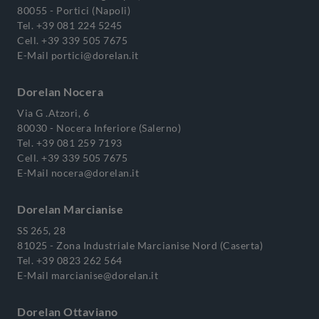
80055 - Portici (Napoli)
Tel.
+39 081 224 5245
Cell.
+39 339 505 7675
E-Mail
portici@dorelan.it
Dorelan Nocera
Via G .Atzori, 6
80030 - Nocera Inferiore (Salerno)
Tel.
+39 081 259 7193
Cell.
+39 339 505 7675
E-Mail
nocera@dorelan.it
Dorelan Marcianise
SS 265, 28
81025 - Zona Industriale Marcianise Nord (Caserta)
Tel.
+39 0823 262 564
E-Mail
marcianise@dorelan.it
Dorelan Ottaviano