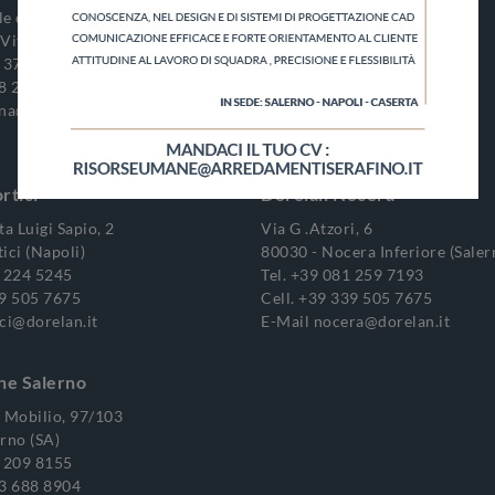
e delle Puglie, 149
Via Sannitica, 56
Vitaliano (Napoli)
80021 - Afragola (Napoli)
 376 3904
Tel.
+39 081 913 2481
8 261 2938
Cell.
+39 339 505 7675
.na@dorelan.it
E-Mail
afragola@dorelan.it
rtici
Dorelan Nocera
ta Luigi Sapio, 2
Via G .Atzori, 6
ici (Napoli)
80030 - Nocera Inferiore (Saler
 224 5245
Tel.
+39 081 259 7193
9 505 7675
Cell.
+39 339 505 7675
ci@dorelan.it
E-Mail
nocera@dorelan.it
ne Salerno
o Mobilio, 97/103
rno (SA)
 209 8155
3 688 8904