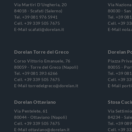
Via Martiri D'Ungheria, 20
Via Nazional
84018 - Scafati (Salerno)
80030 - San 
Tel.
+39 081 976 5941
Tel.
+39 081
Cell.
+39 339 505 7675
Cell.
+39 33
E-Mail
scafati@dorelan.it
E-Mail
nola
Dorelan Torre del Greco
Dorelan Po
Corso Vittorio Emanuele, 76
Piazza Priva
80059 - Torre del Greco (Napoli)
80055 - Port
Tel.
+39 081 393 6266
Tel.
+39 081
Cell.
+39 339 505 7675
Cell.
+39 33
E-Mail
torredelgreco@dorelan.it
E-Mail
porti
Dorelan Ottaviano
Stosa Cuci
Via Pentelete, 61
Via Settimi
80044 - Ottaviano (Napoli)
84234 - Sale
Cell.
+39 339 505 7675
Tel.
+39 089
E-Mail
ottaviano@dorelan.it
Cell.
+39 33