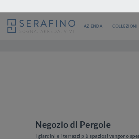
AZIENDA
COLLEZIONI
Negozio di Pergole
I giardini e i terrazzi più spaziosi vengono s