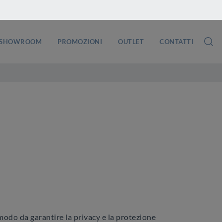
SHOWROOM
PROMOZIONI
OUTLET
CONTATTI
modo da garantire la privacy e la protezione