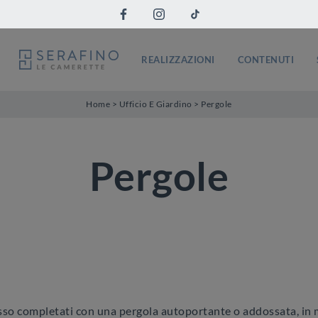
REALIZZAZIONI
CONTENUTI
Home
>
Ufficio E Giardino
>
Pergole
Pergole
pesso completati con una pergola autoportante o addossata, in 