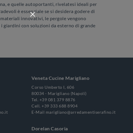
a, e quelle autoportanti, rivelatesi ideali per
gradevoli è essenziale se si desidera godere di
i materiali innovativi, le pergole vengono
 i giardini con soluzioni da esterno di grande
Veneta Cucine Marigliano
Corso Umberto I, 606
80034 - Marigliano (Napoli)
Tel.
+39 081 379 8876
Cell.
+39 333 688 8904
o.it
E-Mail
marigliano@arredamentiserafino.it
Dorelan Casoria