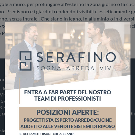
le a muro, per prolungare all'esterno la zona giorno o la cucin
ino. Predisporre i giardini rendendoli vivibili e esteticamente 
nno, senza intralci. Che siano in legno, in alluminio o in divers
ecnico, capaci di resistere agli agenti atmosferici. Arricchisci
e Pergole più esclusive sul mercato.
an Vitaliano
Serafino Le Camerette
 delle Puglie, 149
Via Palma, 144
Vitaliano (Napoli)
80040 - Striano (Napoli)
 376 3904
Tel.
+39 081 399 5266
3 700 1622
Cell.
+39 389 269 1973
@arredamentiserafino.it
E-Mail
info@arredamentiserafin
ola
Dorelan Afragola