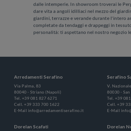
dalle intemperie. In showroom troverai le Pergo
dare vita a angoli idilliaci nel mezzo del giard
giardini, terrazze e verande durante l'intero a
completate da tendaggi e drappeggi in tessuto t
personalità: ti aspettano nel nostro negozio l
Arredamenti Serafino
Serafino S
Via Palma, 83
V. Nazionale
80040 - Striano (Napoli)
80030 - San 
Tel.
+39 081 827 6271
Tel.
+39 081
Cell.
+39 333 700 1622
Cell.
+39 33
E-Mail
info@arredamentiserafino.it
E-Mail
info
Dorelan Scafati
Dorelan N