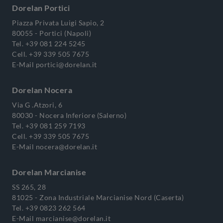
Dorelan Portici
Piazza Privata Luigi Sapio, 2
80055 - Portici (Napoli)
Tel.
+39 081 224 5245
Cell.
+39 339 505 7675
E-Mail
portici@dorelan.it
Dorelan Nocera
Via G .Atzori, 6
80030 - Nocera Inferiore (Salerno)
Tel.
+39 081 259 7193
Cell.
+39 339 505 7675
E-Mail
nocera@dorelan.it
Dorelan Marcianise
SS 265, 28
81025 - Zona Industriale Marcianise Nord (Caserta)
Tel.
+39 0823 262 564
E-Mail
marcianise@dorelan.it