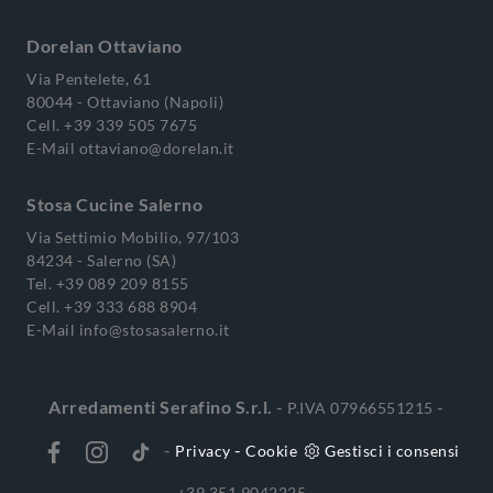
Dorelan Ottaviano
Via Pentelete, 61
80044 - Ottaviano (Napoli)
Cell.
+39 339 505 7675
E-Mail
ottaviano@dorelan.it
Stosa Cucine Salerno
Via Settimio Mobilio, 97/103
84234 - Salerno (SA)
Tel.
+39 089 209 8155
Cell.
+39 333 688 8904
E-Mail
info@stosasalerno.it
Arredamenti Serafino S.r.l.
-
-
P.IVA 07966551215
-
-
Privacy
Cookie
Gestisci i consensi
+39 351 9042225 -