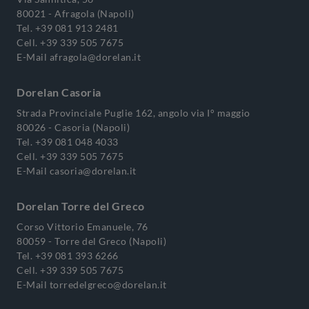
80021 - Afragola (Napoli)
Tel.
+39 081 913 2481
Cell.
+39 339 505 7675
E-Mail
afragola@dorelan.it
Dorelan Casoria
Strada Provinciale Puglie 162, angolo via I° maggio
80026 - Casoria (Napoli)
Tel.
+39 081 048 4033
Cell.
+39 339 505 7675
E-Mail
casoria@dorelan.it
Dorelan Torre del Greco
Corso Vittorio Emanuele, 76
80059 - Torre del Greco (Napoli)
Tel.
+39 081 393 6266
Cell.
+39 339 505 7675
E-Mail
torredelgreco@dorelan.it