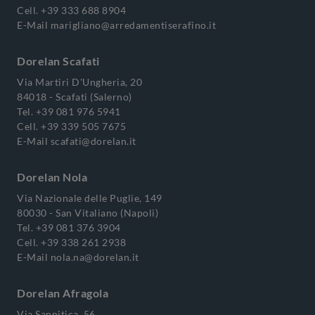
Cell.
+39 333 688 8904
E-Mail
marigliano@arredamentiserafino.it
Dorelan Scafati
Via Martiri D'Ungheria, 20
84018 - Scafati (Salerno)
Tel.
+39 081 976 5941
Cell.
+39 339 505 7675
E-Mail
scafati@dorelan.it
Dorelan Nola
Via Nazionale delle Puglie, 149
80030 - San Vitaliano (Napoli)
Tel.
+39 081 376 3904
Cell.
+39 338 261 2938
E-Mail
nola.na@dorelan.it
Dorelan Afragola
Via Sannitica, 56