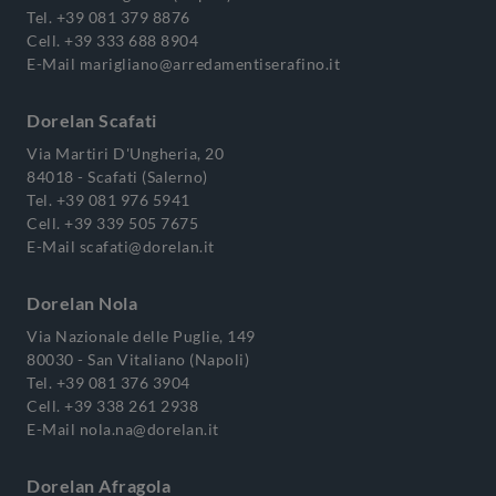
Tel.
+39 081 379 8876
Cell.
+39 333 688 8904
E-Mail
marigliano@arredamentiserafino.it
Dorelan Scafati
Via Martiri D'Ungheria, 20
84018 - Scafati (Salerno)
Tel.
+39 081 976 5941
Cell.
+39 339 505 7675
E-Mail
scafati@dorelan.it
Dorelan Nola
Via Nazionale delle Puglie, 149
80030 - San Vitaliano (Napoli)
Tel.
+39 081 376 3904
Cell.
+39 338 261 2938
E-Mail
nola.na@dorelan.it
Dorelan Afragola