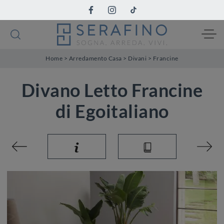
Home
>
Arredamento Casa
>
Divani
>
Francine
Divano Letto Francine
di Egoitaliano