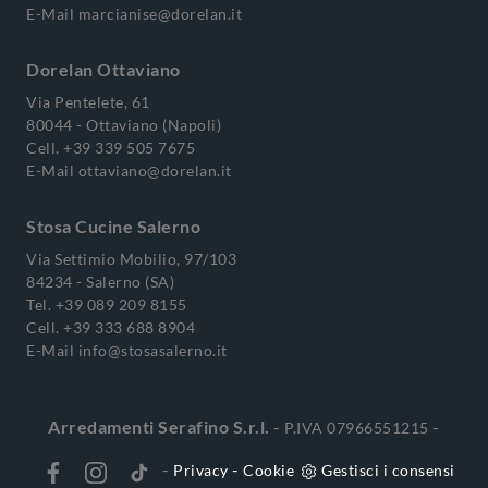
E-Mail
marcianise@dorelan.it
Dorelan Ottaviano
Via Pentelete, 61
80044 - Ottaviano (Napoli)
Cell.
+39 339 505 7675
E-Mail
ottaviano@dorelan.it
Stosa Cucine Salerno
Via Settimio Mobilio, 97/103
84234 - Salerno (SA)
Tel.
+39 089 209 8155
Cell.
+39 333 688 8904
E-Mail
info@stosasalerno.it
Arredamenti Serafino S.r.l.
-
-
P.IVA 07966551215
-
-
Privacy
Cookie
Gestisci i consensi