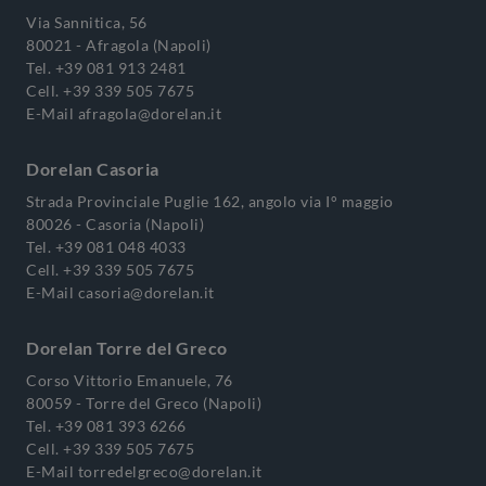
Via Sannitica, 56
80021 - Afragola (Napoli)
Tel.
+39 081 913 2481
Cell.
+39 339 505 7675
E-Mail
afragola@dorelan.it
Dorelan Casoria
Strada Provinciale Puglie 162, angolo via I° maggio
80026 - Casoria (Napoli)
Tel.
+39 081 048 4033
Cell.
+39 339 505 7675
E-Mail
casoria@dorelan.it
Dorelan Torre del Greco
Corso Vittorio Emanuele, 76
80059 - Torre del Greco (Napoli)
Tel.
+39 081 393 6266
Cell.
+39 339 505 7675
E-Mail
torredelgreco@dorelan.it