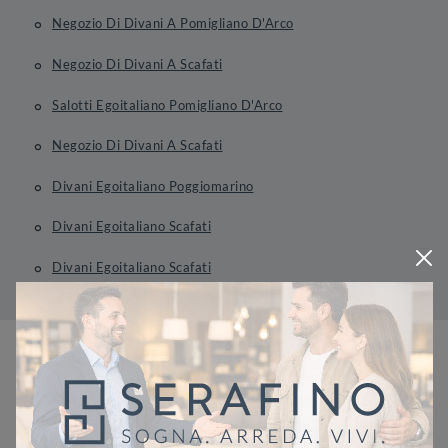
Negozio Di Divani A Pomigliano D'Arco
Negozio Di Divani A Scafati
Salotti Egoitaliano Pomigliano D'Arco
Negozio Di Divani A Scafati
Divani Egoitaliano Poggiomarino
Divani Egoitaliano Scafati
Divani Egoitaliano Scafati
Richiedi Maggiori Informazioni