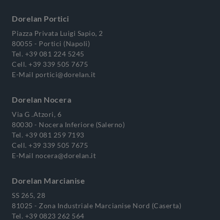
Dorelan Portici
Piazza Privata Luigi Sapio, 2
80055 - Portici (Napoli)
Tel.
+39 081 224 5245
Cell.
+39 339 505 7675
E-Mail
portici@dorelan.it
Dorelan Nocera
Via G .Atzori, 6
80030 - Nocera Inferiore (Salerno)
Tel.
+39 081 259 7193
Cell.
+39 339 505 7675
E-Mail
nocera@dorelan.it
Dorelan Marcianise
SS 265, 28
81025 - Zona Industriale Marcianise Nord (Caserta)
Tel.
+39 0823 262 564