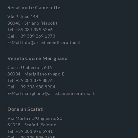
Serafino Le Camerette
Via Palma, 144
80040 - Striano (Napoli)
Tel.
+39 081 399 5266
Cell.
+39 389 269 1973
E-Mail
info@arredamentiserafino.it
Veneta Cucine Marigliano
Corso Umberto I, 606
80034 - Marigliano (Napoli)
Tel.
+39 081 379 8876
Cell.
+39 333 688 8904
E-Mail
marigliano@arredamentiserafino.it
Dorelan Scafati
Via Martiri D'Ungheria, 20
84018 - Scafati (Salerno)
Tel.
+39 081 976 5941
Cell.
+39 339 505 7675