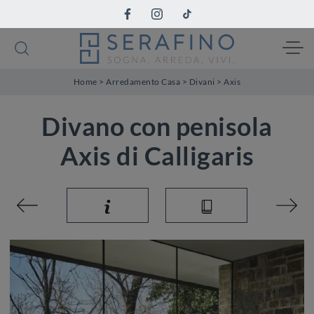
Home
>
Arredamento Casa
>
Divani
>
Axis
Divano con penisola
Axis di Calligaris