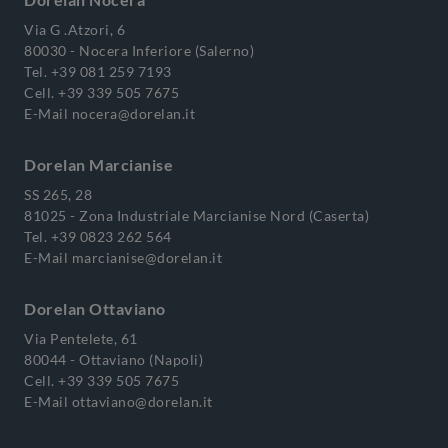
Via G .Atzori, 6
80030 - Nocera Inferiore (Salerno)
Tel.
+39 081 259 7193
Cell.
+39 339 505 7675
E-Mail
nocera@dorelan.it
Dorelan Marcianise
SS 265, 28
81025 - Zona Industriale Marcianise Nord (Caserta)
Tel.
+39 0823 262 564
E-Mail
marcianise@dorelan.it
Dorelan Ottaviano
Via Pentelete, 61
80044 - Ottaviano (Napoli)
Cell.
+39 339 505 7675
E-Mail
ottaviano@dorelan.it