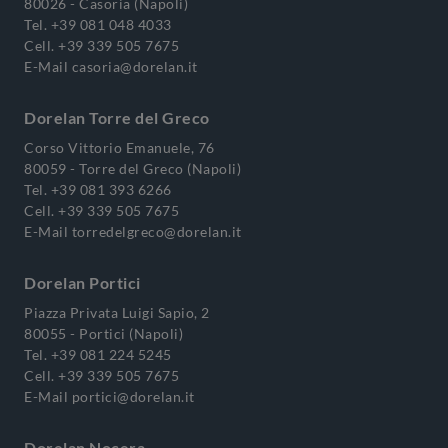
80026 - Casoria (Napoli)
Tel.
+39 081 048 4033
Cell.
+39 339 505 7675
E-Mail
casoria@dorelan.it
Dorelan Torre del Greco
Corso Vittorio Emanuele, 76
80059 - Torre del Greco (Napoli)
Tel.
+39 081 393 6266
Cell.
+39 339 505 7675
E-Mail
torredelgreco@dorelan.it
Dorelan Portici
Piazza Privata Luigi Sapio, 2
80055 - Portici (Napoli)
Tel.
+39 081 224 5245
Cell.
+39 339 505 7675
E-Mail
portici@dorelan.it
Dorelan Nocera