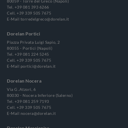
80059 - Torre del Greco (Napoli)
Tel.
+39 081 393 6266
Cell.
+39 339 505 7675
E-Mail
torredelgreco@dorelan.it
Dorelan Portici
Piazza Privata Luigi Sapio, 2
80055 - Portici (Napoli)
Tel.
+39 081 224 5245
Cell.
+39 339 505 7675
E-Mail
portici@dorelan.it
Dorelan Nocera
Via G .Atzori, 6
80030 - Nocera Inferiore (Salerno)
Tel.
+39 081 259 7193
Cell.
+39 339 505 7675
E-Mail
nocera@dorelan.it
Dorelan Marcianise