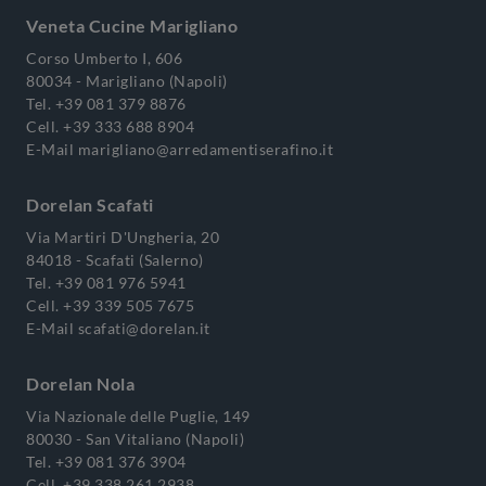
Veneta Cucine Marigliano
Corso Umberto I, 606
80034 - Marigliano (Napoli)
Tel.
+39 081 379 8876
Cell.
+39 333 688 8904
E-Mail
marigliano@arredamentiserafino.it
Dorelan Scafati
Via Martiri D'Ungheria, 20
84018 - Scafati (Salerno)
Tel.
+39 081 976 5941
Cell.
+39 339 505 7675
E-Mail
scafati@dorelan.it
Dorelan Nola
Via Nazionale delle Puglie, 149
80030 - San Vitaliano (Napoli)
Tel.
+39 081 376 3904
Cell.
+39 338 261 2938