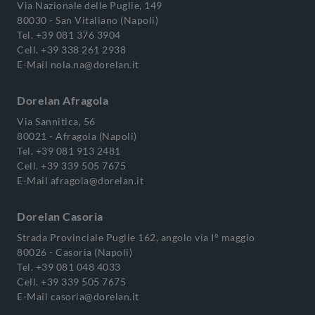
Via Nazionale delle Puglie, 149
80030 - San Vitaliano (Napoli)
Tel.
+39 081 376 3904
Cell.
+39 338 261 2938
E-Mail
nola.na@dorelan.it
Dorelan Afragola
Via Sannitica, 56
80021 - Afragola (Napoli)
Tel.
+39 081 913 2481
Cell.
+39 339 505 7675
E-Mail
afragola@dorelan.it
Dorelan Casoria
Strada Provinciale Puglie 162, angolo via I° maggio
80026 - Casoria (Napoli)
Tel.
+39 081 048 4033
Cell.
+39 339 505 7675
E-Mail
casoria@dorelan.it