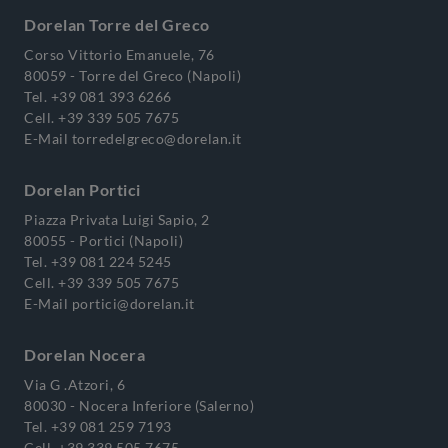
Dorelan Torre del Greco
Corso Vittorio Emanuele, 76
80059 - Torre del Greco (Napoli)
Tel.
+39 081 393 6266
Cell.
+39 339 505 7675
E-Mail
torredelgreco@dorelan.it
Dorelan Portici
Piazza Privata Luigi Sapio, 2
80055 - Portici (Napoli)
Tel.
+39 081 224 5245
Cell.
+39 339 505 7675
E-Mail
portici@dorelan.it
Dorelan Nocera
Via G .Atzori, 6
80030 - Nocera Inferiore (Salerno)
Tel.
+39 081 259 7193
Cell.
+39 339 505 7675