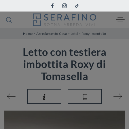
Home
>
Arredamento Casa
>
Letti
>
Roxy Imbottito
Letto con testiera
imbottita Roxy di
Tomasella