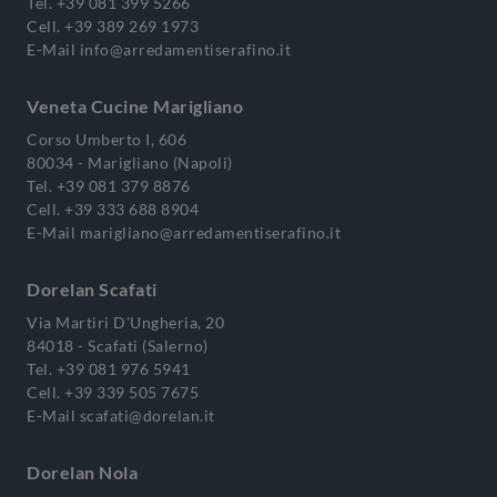
Tel.
+39 081 399 5266
Cell.
+39 389 269 1973
E-Mail
info@arredamentiserafino.it
Veneta Cucine Marigliano
Corso Umberto I, 606
80034 - Marigliano (Napoli)
Tel.
+39 081 379 8876
Cell.
+39 333 688 8904
E-Mail
marigliano@arredamentiserafino.it
Dorelan Scafati
Via Martiri D'Ungheria, 20
84018 - Scafati (Salerno)
Tel.
+39 081 976 5941
Cell.
+39 339 505 7675
E-Mail
scafati@dorelan.it
Dorelan Nola