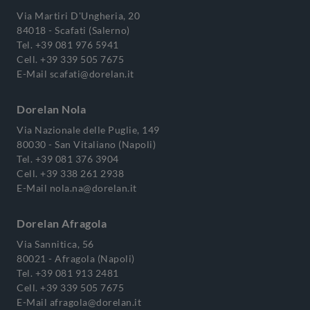
Via Martiri D'Ungheria, 20
84018 - Scafati (Salerno)
Tel.
+39 081 976 5941
Cell.
+39 339 505 7675
E-Mail
scafati@dorelan.it
Dorelan Nola
Via Nazionale delle Puglie, 149
80030 - San Vitaliano (Napoli)
Tel.
+39 081 376 3904
Cell.
+39 338 261 2938
E-Mail
nola.na@dorelan.it
Dorelan Afragola
Via Sannitica, 56
80021 - Afragola (Napoli)
Tel.
+39 081 913 2481
Cell.
+39 339 505 7675
E-Mail
afragola@dorelan.it