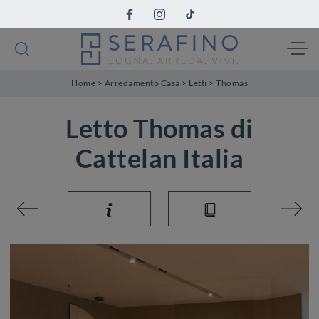
Home
>
Arredamento Casa
>
Letti
>
Thomas
Letto Thomas di
Cattelan Italia