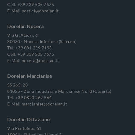
Cell.
+39 339 505 7675
E-Mail
portici@dorelan.it
Dorelan Nocera
Via G .Atzori, 6
80030 - Nocera Inferiore (Salerno)
Tel.
+39 081 259 7193
Cell.
+39 339 505 7675
E-Mail
nocera@dorelan.it
Dorelan Marcianise
SS 265, 28
81025 - Zona Industriale Marcianise Nord (Caserta)
Tel.
+39 0823 262 564
E-Mail
marcianise@dorelan.it
Dorelan Ottaviano
Via Pentelete, 61
80044 - Ottaviano (Napoli)