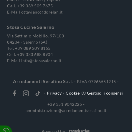
Cell.
+39 339 505 7675
E-Mail
ottaviano@dorelan.it
Stosa Cucine Salerno
Via Settimio Mobilio, 97/103
84234 - Salerno (SA)
Tel.
+39 089 209 8155
Cell.
+39 333 688 8904
E-Mail
info@stosasalerno.it
Arredamenti Serafino S.r.l.
-
-
P.IVA 07966551215
-
-
Privacy
Cookie
Gestisci i consensi
+39 351 9042225 -
amministrazione@arredamentiserafino.it
Powered by