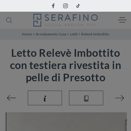
Home
>
Arredamento Casa
>
Letti
>
Relevè Imbottito
Letto Relevè Imbottito
con testiera rivestita in
pelle di Presotto