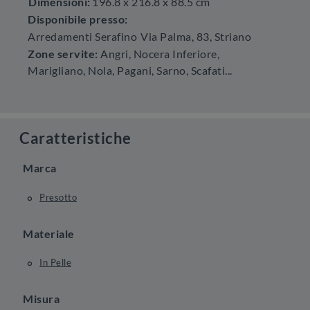
Dimensioni:
196.8 x 216.8 x 88.5 cm
Disponibile presso:
Arredamenti Serafino
Via Palma, 83
,
Striano
Zone servite:
Angri, Nocera Inferiore,
Marigliano, Nola, Pagani, Sarno, Scafati...
Caratteristiche
Marca
Presotto
Materiale
In Pelle
Misura