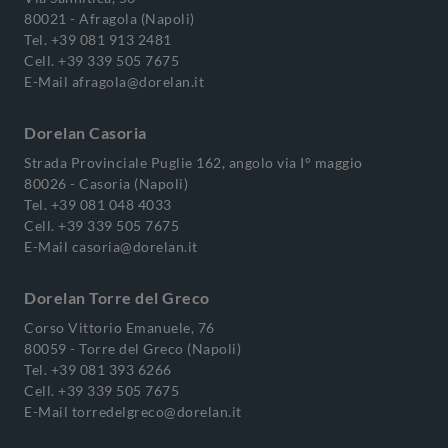
80021 - Afragola (Napoli)
Tel.
+39 081 913 2481
Cell.
+39 339 505 7675
E-Mail
afragola@dorelan.it
Dorelan Casoria
Strada Provinciale Puglie 162, angolo via I° maggio
80026 - Casoria (Napoli)
Tel.
+39 081 048 4033
Cell.
+39 339 505 7675
E-Mail
casoria@dorelan.it
Dorelan Torre del Greco
Corso Vittorio Emanuele, 76
80059 - Torre del Greco (Napoli)
Tel.
+39 081 393 6266
Cell.
+39 339 505 7675
E-Mail
torredelgreco@dorelan.it