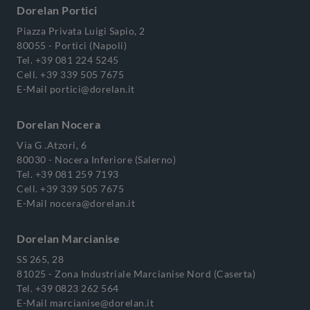
Dorelan Portici
Piazza Privata Luigi Sapio, 2
80055 - Portici (Napoli)
Tel.
+39 081 224 5245
Cell.
+39 339 505 7675
E-Mail
portici@dorelan.it
Dorelan Nocera
Via G .Atzori, 6
80030 - Nocera Inferiore (Salerno)
Tel.
+39 081 259 7193
Cell.
+39 339 505 7675
E-Mail
nocera@dorelan.it
Dorelan Marcianise
SS 265, 28
81025 - Zona Industriale Marcianise Nord (Caserta)
Tel.
+39 0823 262 564
E-Mail
marcianise@dorelan.it