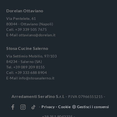
Dorelan Ottaviano
Via Pentelete, 61
80044 - Ottaviano (Napoli)
Cell.
+39 339 505 7675
E-Mail
ottaviano@dorelan.it
Stosa Cucine Salerno
Via Settimio Mobilio, 97/103
84234 - Salerno (SA)
Tel.
+39 089 209 8155
Cell.
+39 333 688 8904
E-Mail
info@stosasalerno.it
Arredamenti Serafino S.r.l.
-
-
P.IVA 07966551215
-
-
Privacy
Cookie
Gestisci i consensi
+39 351 9042225 -