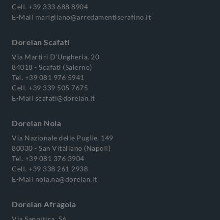
Cell.
+39 333 688 8904
E-Mail
marigliano@arredamentiserafino.it
Dorelan Scafati
Via Martiri D'Ungheria, 20
84018 - Scafati (Salerno)
Tel.
+39 081 976 5941
Cell.
+39 339 505 7675
E-Mail
scafati@dorelan.it
Dorelan Nola
Via Nazionale delle Puglie, 149
80030 - San Vitaliano (Napoli)
Tel.
+39 081 376 3904
Cell.
+39 338 261 2938
E-Mail
nola.na@dorelan.it
Dorelan Afragola
Via Sannitica, 56