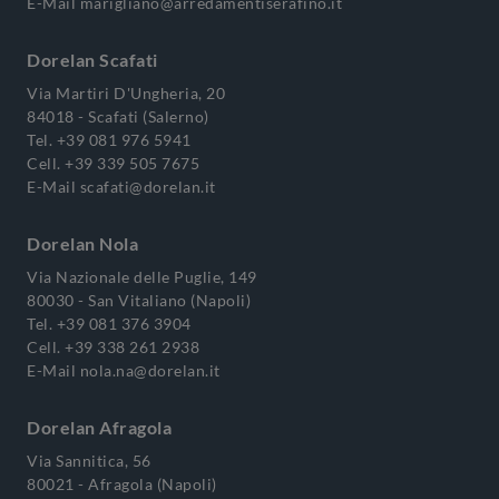
E-Mail
marigliano@arredamentiserafino.it
Dorelan Scafati
Via Martiri D'Ungheria, 20
84018 - Scafati (Salerno)
Tel.
+39 081 976 5941
Cell.
+39 339 505 7675
E-Mail
scafati@dorelan.it
Dorelan Nola
Via Nazionale delle Puglie, 149
80030 - San Vitaliano (Napoli)
Tel.
+39 081 376 3904
Cell.
+39 338 261 2938
E-Mail
nola.na@dorelan.it
Dorelan Afragola
Via Sannitica, 56
80021 - Afragola (Napoli)