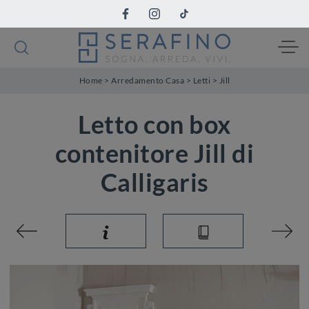
Home
>
Arredamento Casa
>
Letti
>
Jill
Letto con box
contenitore Jill di
Calligaris