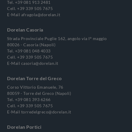
Tel.
+39 081 913 2481
Cell.
+39 339 505 7675
E-Mail
afragola@dorelan.it
Dorelan Casoria
Strada Provinciale Puglie 162, angolo via I° maggio
80026 - Casoria (Napoli)
Tel.
+39 081 048 4033
Cell.
+39 339 505 7675
E-Mail
casoria@dorelan.it
Dorelan Torre del Greco
Corso Vittorio Emanuele, 76
80059 - Torre del Greco (Napoli)
Tel.
+39 081 393 6266
Cell.
+39 339 505 7675
E-Mail
torredelgreco@dorelan.it
Dorelan Portici