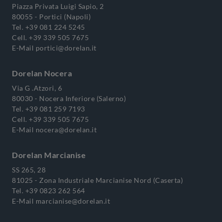
Piazza Privata Luigi Sapio, 2
80055 - Portici (Napoli)
Tel.
+39 081 224 5245
Cell.
+39 339 505 7675
E-Mail
portici@dorelan.it
Dorelan Nocera
Via G .Atzori, 6
80030 - Nocera Inferiore (Salerno)
Tel.
+39 081 259 7193
Cell.
+39 339 505 7675
E-Mail
nocera@dorelan.it
Dorelan Marcianise
SS 265, 28
81025 - Zona Industriale Marcianise Nord (Caserta)
Tel.
+39 0823 262 564
E-Mail
marcianise@dorelan.it