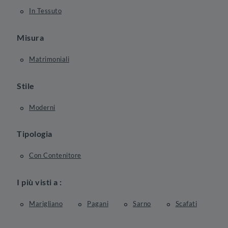
In Tessuto
Misura
Matrimoniali
Stile
Moderni
Tipologia
Con Contenitore
I più visti a :
Marigliano
Pagani
Sarno
Scafati