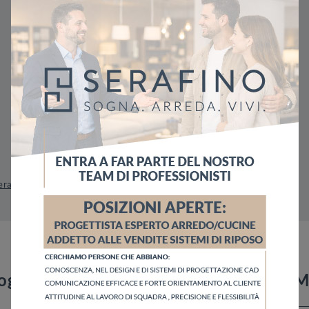
Matrimoniali
Design
Con
Contenitore
era Inferiore
Letti Voltan Nola
Letti Voltan Pagani
loghi
Richiedi M