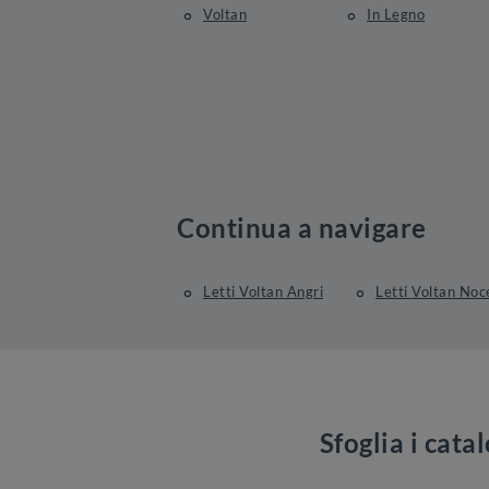
Voltan
In Legno
Continua a navigare
Letti Voltan Angri
Letti Voltan Noc
Sfoglia i cata