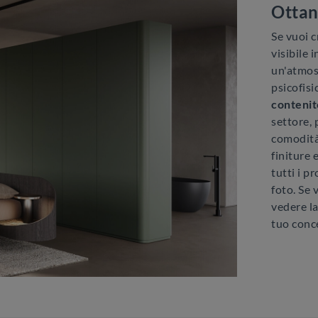
Ottan
Se vuoi c
visibile 
un'atmosf
psicofisi
contenit
settore, 
comodità,
finiture 
tutti i p
foto. Se 
vedere la
tuo conc