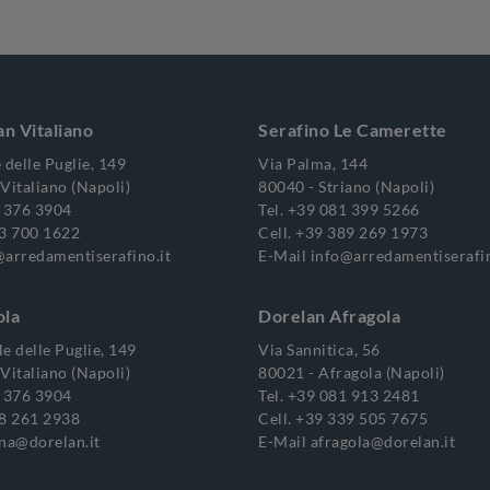
an Vitaliano
Serafino Le Camerette
 delle Puglie, 149
Via Palma, 144
Vitaliano (Napoli)
80040 - Striano (Napoli)
 376 3904
Tel.
+39 081 399 5266
3 700 1622
Cell.
+39 389 269 1973
@arredamentiserafino.it
E-Mail
info@arredamentiserafin
ola
Dorelan Afragola
e delle Puglie, 149
Via Sannitica, 56
Vitaliano (Napoli)
80021 - Afragola (Napoli)
 376 3904
Tel.
+39 081 913 2481
8 261 2938
Cell.
+39 339 505 7675
.na@dorelan.it
E-Mail
afragola@dorelan.it