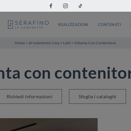
REALIZZAZIONI
CONTENUTI
Home
>
Arredamento Casa
>
Letti
>
Ottanta Con Contenitore
nta con contenitor
Richiedi Informazioni
Sfoglia i cataloghi