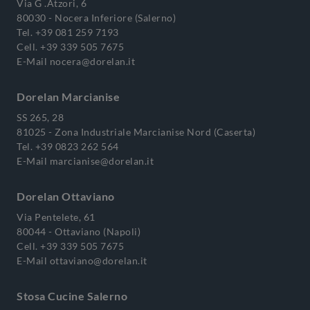
Via G .Atzori, 6
80030 - Nocera Inferiore (Salerno)
Tel.
+39 081 259 7193
Cell.
+39 339 505 7675
E-Mail
nocera@dorelan.it
Dorelan Marcianise
SS 265, 28
81025 - Zona Industriale Marcianise Nord (Caserta)
Tel.
+39 0823 262 564
E-Mail
marcianise@dorelan.it
Dorelan Ottaviano
Via Pentelete, 61
80044 - Ottaviano (Napoli)
Cell.
+39 339 505 7675
E-Mail
ottaviano@dorelan.it
Stosa Cucine Salerno