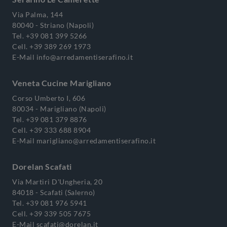
Via Palma, 144
80040 - Striano (Napoli)
Tel.
+39 081 399 5266
Cell.
+39 389 269 1973
E-Mail
info@arredamentiserafino.it
Veneta Cucine Marigliano
Corso Umberto I, 606
80034 - Marigliano (Napoli)
Tel.
+39 081 379 8876
Cell.
+39 333 688 8904
E-Mail
marigliano@arredamentiserafino.it
Dorelan Scafati
Via Martiri D'Ungheria, 20
84018 - Scafati (Salerno)
Tel.
+39 081 976 5941
Cell.
+39 339 505 7675
E-Mail
scafati@dorelan.it