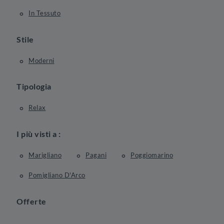
In Tessuto
Stile
Moderni
Tipologia
Relax
I più visti a :
Marigliano
Pagani
Poggiomarino
Pomigliano D'Arco
Offerte