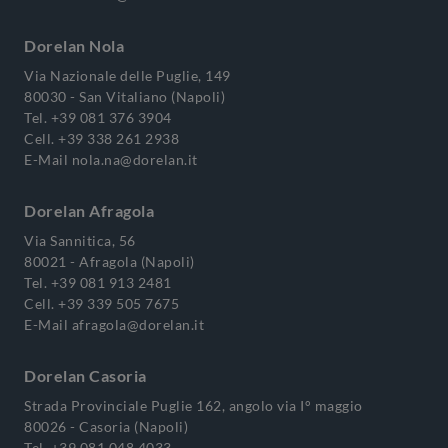
Dorelan Nola
Via Nazionale delle Puglie, 149
80030 - San Vitaliano (Napoli)
Tel.
+39 081 376 3904
Cell.
+39 338 261 2938
E-Mail
nola.na@dorelan.it
Dorelan Afragola
Via Sannitica, 56
80021 - Afragola (Napoli)
Tel.
+39 081 913 2481
Cell.
+39 339 505 7675
E-Mail
afragola@dorelan.it
Dorelan Casoria
Strada Provinciale Puglie 162, angolo via I° maggio
80026 - Casoria (Napoli)
Tel.
+39 081 048 4033