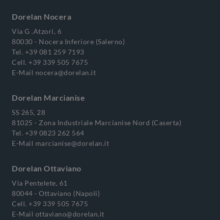
Dorelan Nocera
Via G .Atzori, 6
80030 - Nocera Inferiore (Salerno)
Tel.
+39 081 259 7193
Cell.
+39 339 505 7675
E-Mail
nocera@dorelan.it
Dorelan Marcianise
SS 265, 28
81025 - Zona Industriale Marcianise Nord (Caserta)
Tel.
+39 0823 262 564
E-Mail
marcianise@dorelan.it
Dorelan Ottaviano
Via Pentelete, 61
80044 - Ottaviano (Napoli)
Cell.
+39 339 505 7675
E-Mail
ottaviano@dorelan.it