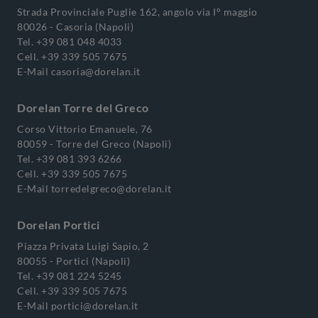
Strada Provinciale Puglie 162, angolo via I° maggio
80026 - Casoria (Napoli)
Tel.
+39 081 048 4033
Cell.
+39 339 505 7675
E-Mail
casoria@dorelan.it
Dorelan Torre del Greco
Corso Vittorio Emanuele, 76
80059 - Torre del Greco (Napoli)
Tel.
+39 081 393 6266
Cell.
+39 339 505 7675
E-Mail
torredelgreco@dorelan.it
Dorelan Portici
Piazza Privata Luigi Sapio, 2
80055 - Portici (Napoli)
Tel.
+39 081 224 5245
Cell.
+39 339 505 7675
E-Mail
portici@dorelan.it