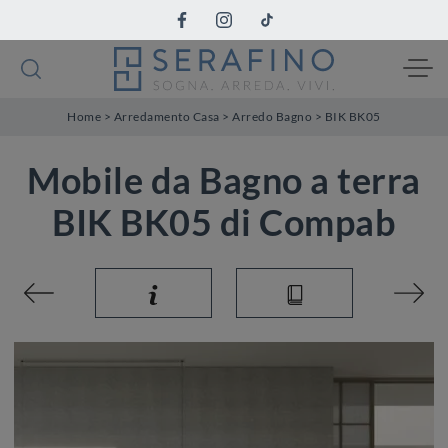
Home
>
Arredamento Casa
>
Arredo Bagno
>
BIK BK05
Mobile da Bagno a terra
BIK BK05 di Compab