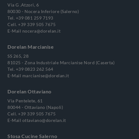
Via G .Atzori, 6
80030 - Nocera Inferiore (Salerno)
Tel.
+39 081 259 7193
Cell.
+39 339 505 7675
E-Mail
nocera@dorelan.it
Dorelan Marcianise
SS 265, 28
81025 - Zona Industriale Marcianise Nord (Caserta)
Tel.
+39 0823 262 564
E-Mail
marcianise@dorelan.it
Dorelan Ottaviano
Via Pentelete, 61
80044 - Ottaviano (Napoli)
Cell.
+39 339 505 7675
E-Mail
ottaviano@dorelan.it
Stosa Cucine Salerno