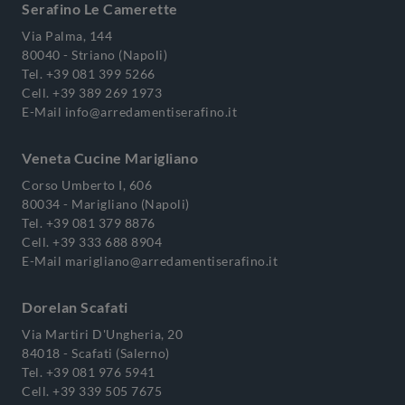
Serafino Le Camerette
Via Palma, 144
80040 - Striano (Napoli)
Tel.
+39 081 399 5266
Cell.
+39 389 269 1973
E-Mail
info@arredamentiserafino.it
Veneta Cucine Marigliano
Corso Umberto I, 606
80034 - Marigliano (Napoli)
Tel.
+39 081 379 8876
Cell.
+39 333 688 8904
E-Mail
marigliano@arredamentiserafino.it
Dorelan Scafati
Via Martiri D'Ungheria, 20
84018 - Scafati (Salerno)
Tel.
+39 081 976 5941
Cell.
+39 339 505 7675