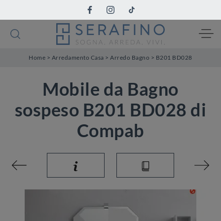
Home
>
Arredamento Casa
>
Arredo Bagno
>
B201 BD028
Mobile da Bagno
sospeso B201 BD028 di
Compab