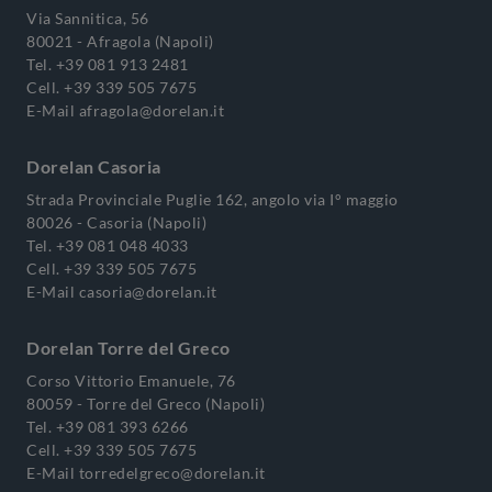
Via Sannitica, 56
80021 - Afragola (Napoli)
Tel.
+39 081 913 2481
Cell.
+39 339 505 7675
E-Mail
afragola@dorelan.it
Dorelan Casoria
Strada Provinciale Puglie 162, angolo via I° maggio
80026 - Casoria (Napoli)
Tel.
+39 081 048 4033
Cell.
+39 339 505 7675
E-Mail
casoria@dorelan.it
Dorelan Torre del Greco
Corso Vittorio Emanuele, 76
80059 - Torre del Greco (Napoli)
Tel.
+39 081 393 6266
Cell.
+39 339 505 7675
E-Mail
torredelgreco@dorelan.it