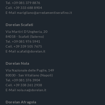
Tel.
+39 081 379 8876
Cell.
+39 333 688 8904
E-Mail
marigliano@arredamentiserafino.it
Dorelan Scafati
Via Martiri D'Ungheria, 20
84018 - Scafati (Salerno)
Tel.
+39 081 976 5941
Cell.
+39 339 505 7675
E-Mail
scafati@dorelan.it
Dorelan Nola
Via Nazionale delle Puglie, 149
80030 - San Vitaliano (Napoli)
Tel.
+39 081 376 3904
Cell.
+39 338 261 2938
E-Mail
nola.na@dorelan.it
Dorelan Afragola