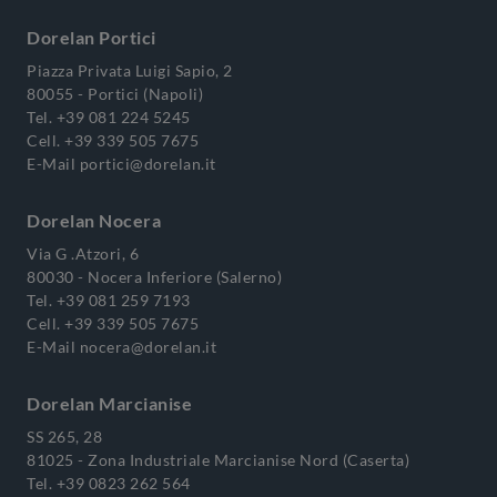
Dorelan Portici
Piazza Privata Luigi Sapio, 2
80055 - Portici (Napoli)
Tel.
+39 081 224 5245
Cell.
+39 339 505 7675
E-Mail
portici@dorelan.it
Dorelan Nocera
Via G .Atzori, 6
80030 - Nocera Inferiore (Salerno)
Tel.
+39 081 259 7193
Cell.
+39 339 505 7675
E-Mail
nocera@dorelan.it
Dorelan Marcianise
SS 265, 28
81025 - Zona Industriale Marcianise Nord (Caserta)
Tel.
+39 0823 262 564