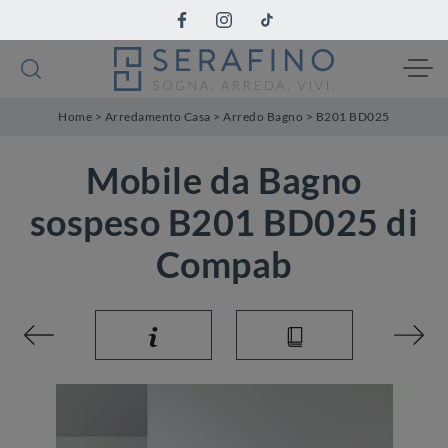
Home
>
Arredamento Casa
>
Arredo Bagno
>
B201 BD025
Mobile da Bagno
sospeso B201 BD025 di
Compab