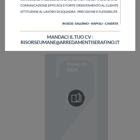
Ho letto l'informativa sulla
Privacy Policy
Invia
Sfoglia i cataloghi