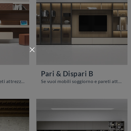
Pari & Dispari B
Se vuoi mobili giorno e pareti attrezzate moderne, opta per il modello I-ModulART G di Presotto: clicca e ottieni informazioni!
Se vuoi mobili soggiorno e pareti attrezzate moderne, scegli il modello Pari & Dispari B di Presotto: clicca e scopri di più!