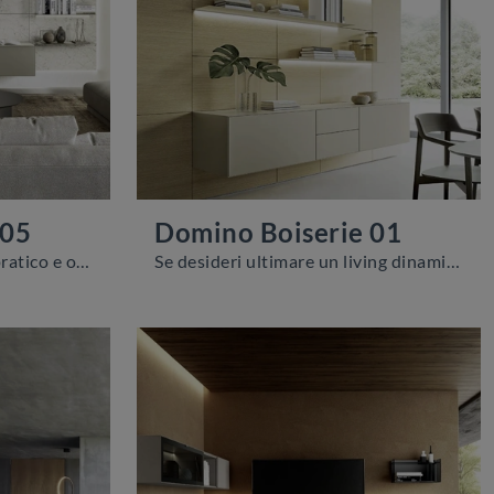
 05
Domino Boiserie 01
Se vuoi ultimare un living pratico e operativo dalle linee moderne, ti presentiamo la parete attrezzata Domino Boiserie 05 Sangiacomo.
Se desideri ultimare un living dinamico e operativo dalle linee moderne, ti offriamo la parete attrezzata Domino Boiserie 01 Sangiacomo.