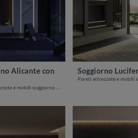
no Alicante con
Soggiorno Lucife
Pareti attrezzate e mobili soggiorno Voltan: clicca e scopri il modello Soggiorno Alicante con led e potrai completare stanze moderne di ogni tipo.