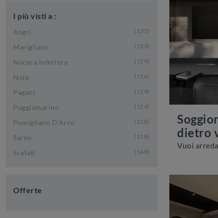
I più visti a :
135
Angri
123
Marigliano
129
Nocera Inferiore
116
Nola
114
Pagani
124
Poggiomarino
Soggior
118
Pomigliano D'Arco
dietro 
118
Sarno
148
Scafati
Offerte