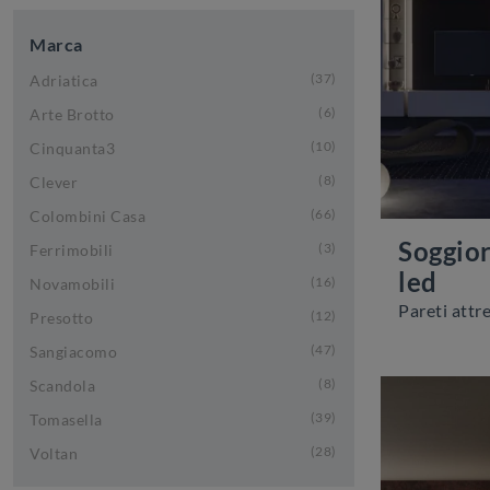
Marca
37
Adriatica
6
Arte Brotto
10
Cinquanta3
8
Clever
66
Colombini Casa
Soggior
3
Ferrimobili
led
16
Novamobili
12
Presotto
47
Sangiacomo
8
Scandola
39
Tomasella
28
Voltan