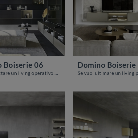
 Boiserie 06
Domino Boiserie
Vuoi progettare un living operativo e pratico? Ti presentiamo la parete attrezzata Domino Boiserie 06 Sangiacomo dalle linee decise moderne.