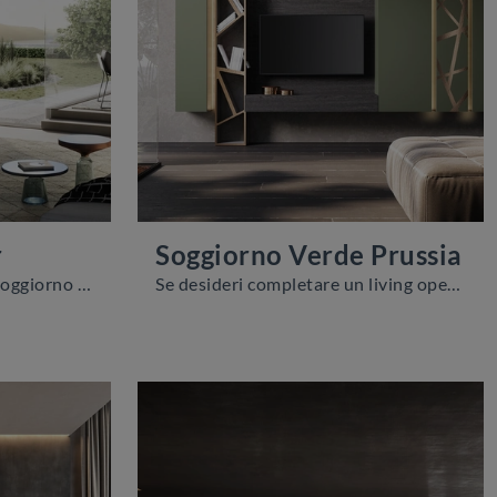
r
Soggiorno Verde Prussia
Pareti attrezzate e mobili soggiorno Voltan: clicca e scopri il modello Soggiorno Lucifer e potrai completare stanze moderne di ogni tipo.
Se desideri completare un living operativo e pratico dalle linee moderne, ti offriamo la parete attrezzata Soggiorno Verde Prussia Voltan.