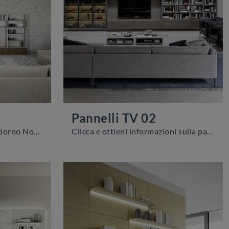
Pannelli TV 02
Pareti attrezzate e mobili giorno Novamobili: clicca e scopri il modello Wall 30 05 e potrai impreziosire stanze moderne di ogni tipo.
Clicca e ottieni informazioni sulla parete attrezzata Pannelli TV 02 della marca Novamobili: è la soluzione dalle linee moderne perfetta per te.