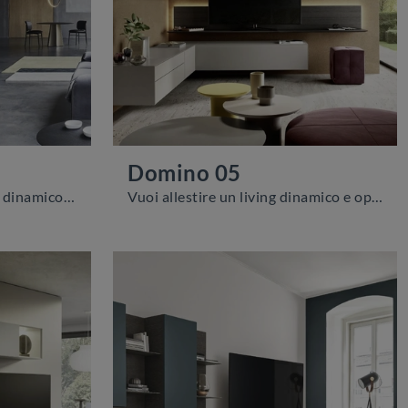
Domino 05
Vuoi ammobiliare un living dinamico e operativo? Ecco a te la parete attrezzata Domino 06 Sangiacomo dalle forme decise moderne.
Vuoi allestire un living dinamico e operativo? Ti presentiamo la parete attrezzata Domino 05 Sangiacomo dalle forme decise moderne.