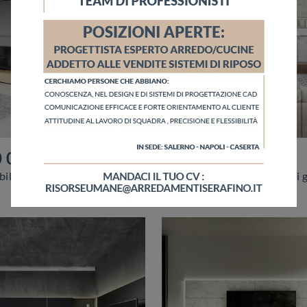
0 06
Wall 30 05
Vuoi ammobiliare un soggiorno pratico e dinamico? Ecco a te la parete attrezzata Wall 30 06 Novamobili dalle linee decise moderne.