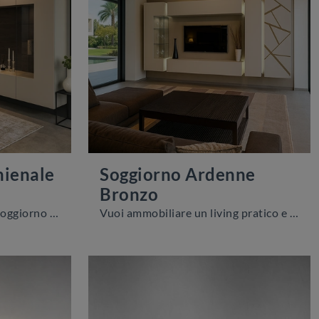
hienale
Soggiorno Ardenne
Bronzo
Pareti attrezzate e mobili soggiorno Voltan: clicca e scopri il modello Soggiorno con schienale Carbone e potrai arricchire stanze moderne di ogni ...
Vuoi ammobiliare un living pratico e operativo? Ti presentiamo la parete attrezzata Soggiorno Ardenne Bronzo Voltan dalle linee decise moderne.