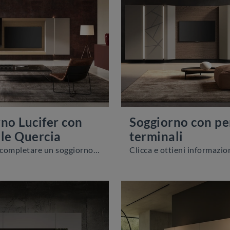
no Lucifer con
Soggiorno con pen
le Quercia
terminali
Se desideri completare un soggiorno pratico e operativo dalle linee moderne, ti offriamo la parete attrezzata Soggiorno Lucifer con schienale Quercia ...