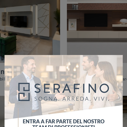
rno Bianco
I-ModulART G
Vuoi ammobiliare un soggiorno dinamico e operativo? Ti offriamo la parete attrezzata Soggiorno Bianco Voltan dalle forme decise moderne.