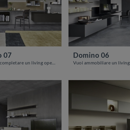
 07
Domino 06
Se desideri completare un living operativo e pratico dalle linee moderne, ecco a te la parete attrezzata Domino 07 Sangiacomo.