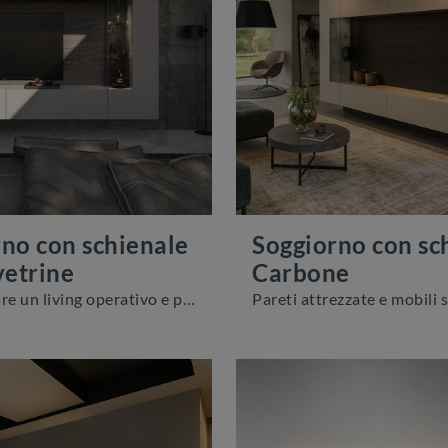
no con schienale
Soggiorno con sc
vetrine
Carbone
Vuoi arredare un living operativo e pratico? Ti offriamo la parete attrezzata Soggiorno con schienale dietro vetrine Voltan dalle forme decise ...