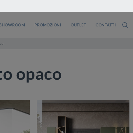
SHOWROOM
PROMOZIONI
OUTLET
CONTATTI
aco
ato opaco