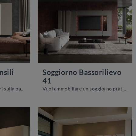
sili
Soggiorno Bassorilievo
41
Clicca e ottieni informazioni sulla parete attrezzata Soggiorno con pensili terminali della marca Voltan: è la soluzione dalle linee moderne perfetta ...
Vuoi ammobiliare un soggiorno pratico e dinamico? Ecco a te la parete attrezzata Soggiorno Bassorilievo 41 Voltan dalle forme decise moderne.