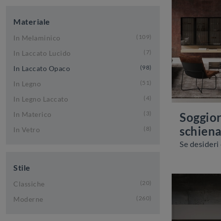
Materiale
109
In Melaminico
7
In Laccato Lucido
98
In Laccato Opaco
51
In Legno
4
In Legno Laccato
3
Soggior
In Materico
schiena
8
In Vetro
Stile
20
Classiche
260
Moderne