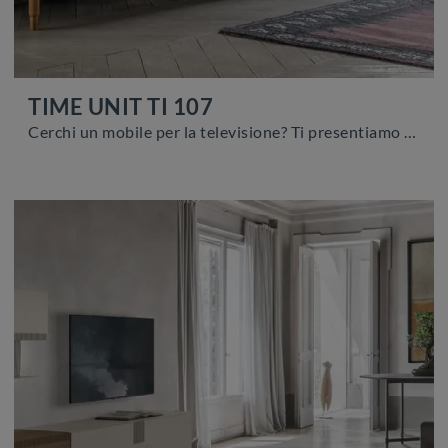
TIME UNIT TI 107
Cerchi un mobile per la televisione? Ti presentiamo il modello TIME UNIT TI 107 di Tomasella in melaminico, pensato per spazi moderni.