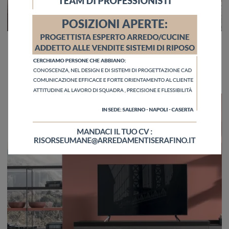
Atlante Unit AT 140
Se desideri progettare soggiorni moderni, entra e scopri il mobile porta tv Atlante Unit AT 140 della marca Tomasella, fatto in melaminico