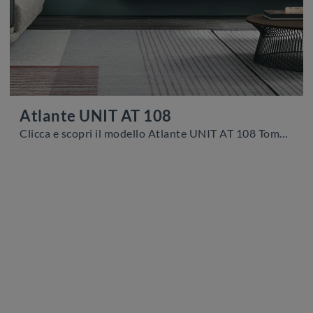
Atlante UNIT AT 108
Clicca e scopri il modello Atlante UNIT AT 108 Tomasella: questo mobile per la TV in legno è tra le più belle soluzioni per il living.