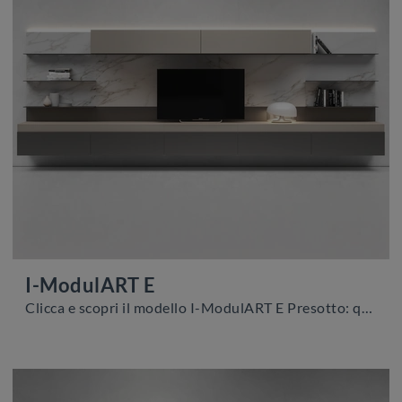
I-ModulART E
Clicca e scopri il modello I-ModulART E Presotto: questo mobile per la televisione in laccato opaco è tra le più esclusive soluzioni per il soggiorno.