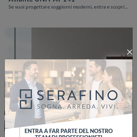
Se vuoi progettare soggiorni moderni, entra e scopri il mobile porta tv Atlante UNIT AT 141 della firma Tomasella, fatto in laccato opaco