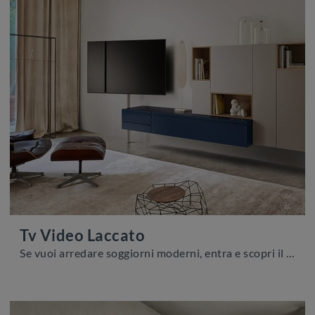
Tv Video Laccato
Se vuoi arredare soggiorni moderni, entra e scopri il mobile porta tv Tv Video Laccato dell'azienda Sangiacomo, fatto in laccato opaco