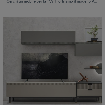
Cerchi un mobile per la TV? Ti offriamo il modello Pannello TV di Sangiacomo in laccato opaco, ideale per spazi moderni.