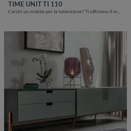
TIME UNIT TI 110
Cerchi un mobile per la televisione? Ti offriamo il modello TIME UNIT TI 110 di Tomasella in melaminico, pensato per spazi moderni.