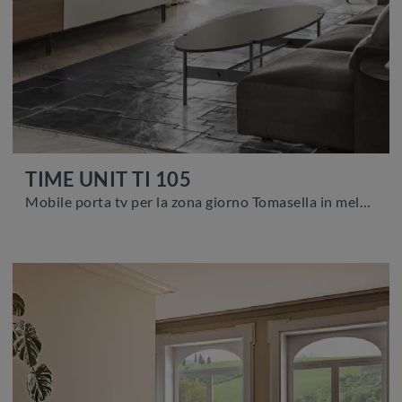
TIME UNIT TI 105
Mobile porta tv per la zona giorno Tomasella in melaminico: clicca e scopri di più sul modello TIME UNIT TI 105, ideale per spazi moderni.