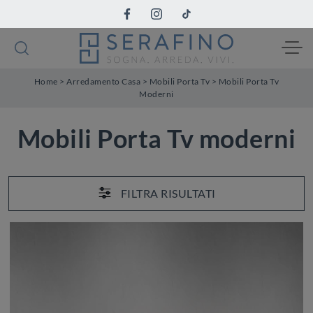
Home
>
Arredamento Casa
>
Mobili Porta Tv
>
Mobili Porta Tv
Moderni
Mobili Porta Tv moderni
FILTRA RISULTATI