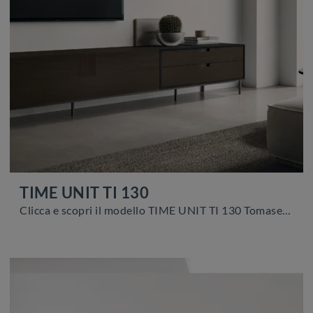
TIME UNIT TI 130
Clicca e scopri il modello TIME UNIT TI 130 Tomasella: questo mobile per la televisione in melaminico è tra le più originali soluzioni per il living.