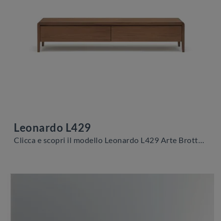
Leonardo L429
Clicca e scopri il modello Leonardo L429 Arte Brotto: questo mobile per la TV in legno è tra le più esclusive soluzioni per il soggiorno.