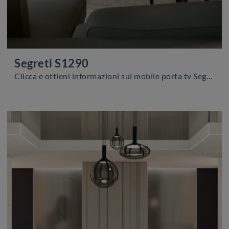
Segreti S1290
Clicca e ottieni informazioni sul mobile porta tv Segreti S1290 di Arte Brotto: realizzato in legno, è il prodotto perfetto per spazi moderni.