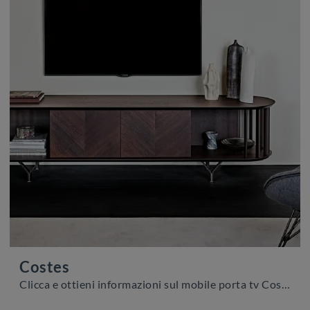
Costes
Clicca e ottieni informazioni sul mobile porta tv Costes di Cattelan Italia: realizzato in legno, è il prodotto perfetto per spazi moderni.