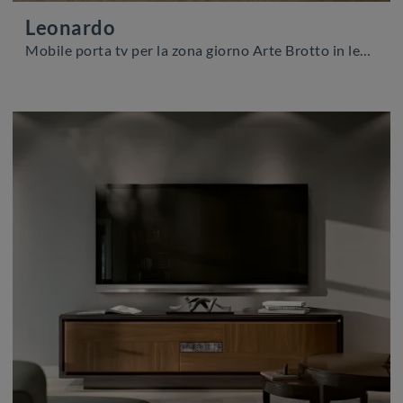
Leonardo
Mobile porta tv per la zona giorno Arte Brotto in legno: clicca e ottieni informazioni sul modello Leonardo, ideale per spazi moderni.