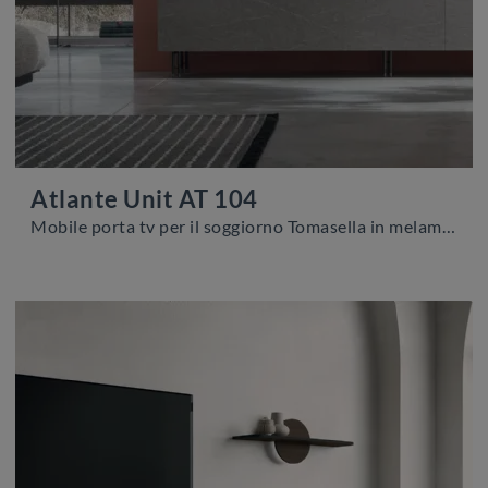
Atlante Unit AT 104
Mobile porta tv per il soggiorno Tomasella in melaminico: clicca e ottieni informazioni sul modello Atlante Unit AT 104, pensato per spazi moderni.