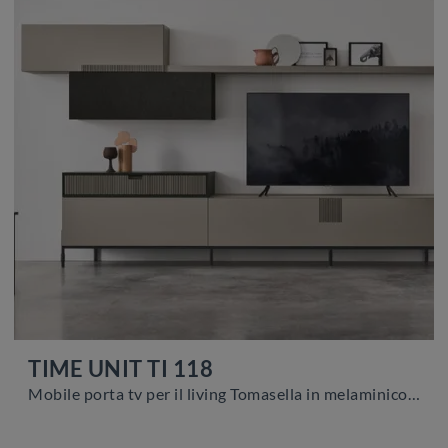
TIME UNIT TI 118
Mobile porta tv per il living Tomasella in melaminico: clicca e ottieni informazioni sul modello TIME UNIT TI 118, pensato per spazi moderni.