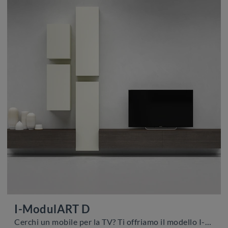
I-ModulART D
Cerchi un mobile per la TV? Ti offriamo il modello I-ModulART D di Presotto in melaminico, ideale per spazi moderni.