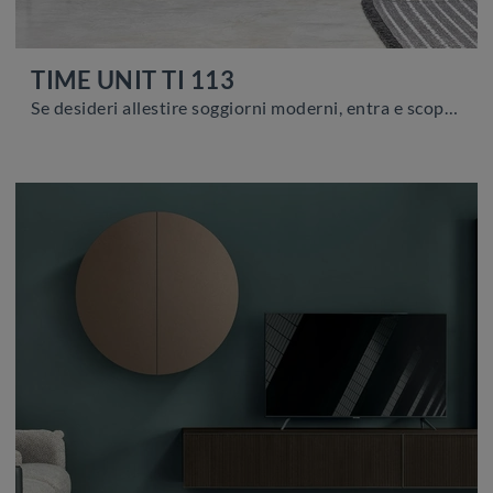
TIME UNIT TI 113
Se desideri allestire soggiorni moderni, entra e scopri il mobile porta tv TIME UNIT TI 113 del brand Tomasella, prodotto in laccato opaco