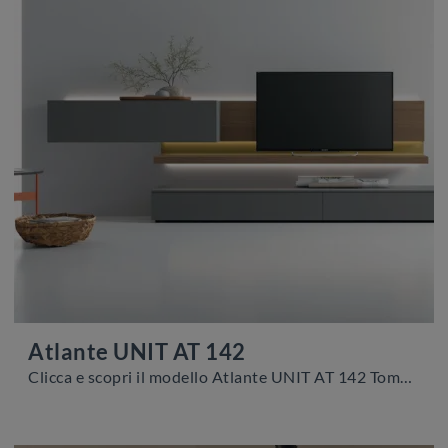
Atlante UNIT AT 142
Clicca e scopri il modello Atlante UNIT AT 142 Tomasella: questo mobile per la TV in laccato opaco è tra le più esclusive soluzioni per il soggiorno.