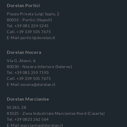
Dorelan Portici
Piazza Privata Luigi Sapio, 2
80055 - Portici (Napoli)
Tel.
+39 081 224 5245
Cell.
+39 339 505 7675
E-Mail
portici@dorelan.it
Dorelan Nocera
Via G .Atzori, 6
80030 - Nocera Inferiore (Salerno)
Tel.
+39 081 259 7193
Cell.
+39 339 505 7675
E-Mail
nocera@dorelan.it
Dorelan Marcianise
SS 265, 28
81025 - Zona Industriale Marcianise Nord (Caserta)
Tel.
+39 0823 262 564
E-Mail
marcianise@dorelan.it