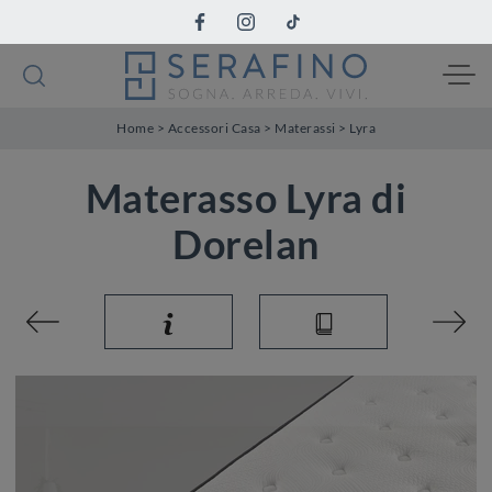
Home
>
Accessori Casa
>
Materassi
>
Lyra
Materasso Lyra di
Dorelan