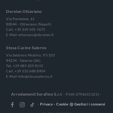
Dorelan Ottaviano
Via Pentelete, 61
80044 - Ottaviano (Napoli)
Cell.
+39 339 505 7675
E-Mail
ottaviano@dorelan.it
Stosa Cucine Salerno
Via Settimio Mobilio, 97/103
84234 - Salerno (SA)
Tel.
+39 089 209 8155
Cell.
+39 333 688 8904
E-Mail
info@stosasalerno.it
Arredamenti Serafino S.r.l.
-
-
P.IVA 07966551215
-
-
Privacy
Cookie
Gestisci i consensi