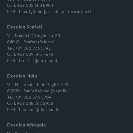
Cell.
+39 333 688 8904
E-Mail
marigliano@arredamentiserafino.it
Dorelan Scafati
Via Martiri D'Ungheria, 20
84018 - Scafati (Salerno)
Tel.
+39 081 976 5941
Cell.
+39 339 505 7675
E-Mail
scafati@dorelan.it
Dorelan Nola
Via Nazionale delle Puglie, 149
80030 - San Vitaliano (Napoli)
Tel.
+39 081 376 3904
Cell.
+39 338 261 2938
E-Mail
nola.na@dorelan.it
Dorelan Afragola