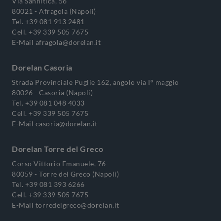
Via Sannitica, 56
80021 - Afragola (Napoli)
Tel.
+39 081 913 2481
Cell.
+39 339 505 7675
E-Mail
afragola@dorelan.it
Dorelan Casoria
Strada Provinciale Puglie 162, angolo via I° maggio
80026 - Casoria (Napoli)
Tel.
+39 081 048 4033
Cell.
+39 339 505 7675
E-Mail
casoria@dorelan.it
Dorelan Torre del Greco
Corso Vittorio Emanuele, 76
80059 - Torre del Greco (Napoli)
Tel.
+39 081 393 6266
Cell.
+39 339 505 7675
E-Mail
torredelgreco@dorelan.it