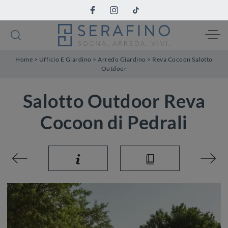
Home
>
Ufficio E Giardino
>
Arredo Giardino
>
Reva Cocoon Salotto
Outdoor
Salotto Outdoor Reva
Cocoon di Pedrali