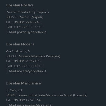
Dorelan Portici
Piazza Privata Luigi Sapio, 2
80055 - Portici (Napoli)
Tel.
+39 081 224 5245
Cell.
+39 339 505 7675
E-Mail
portici@dorelan.it
Dorelan Nocera
Via G .Atzori, 6
80030 - Nocera Inferiore (Salerno)
Tel.
+39 081 259 7193
Cell.
+39 339 505 7675
E-Mail
nocera@dorelan.it
Dorelan Marcianise
SS 265, 28
81025 - Zona Industriale Marcianise Nord (Caserta)
Tel.
+39 0823 262 564
E-Mail
marcianise@dorelan.it