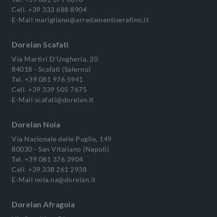
Cell.
+39 333 688 8904
E-Mail
marigliano@arredamentiserafino.it
Dorelan Scafati
Via Martiri D'Ungheria, 20
84018 - Scafati (Salerno)
Tel.
+39 081 976 5941
Cell.
+39 339 505 7675
E-Mail
scafati@dorelan.it
Dorelan Nola
Via Nazionale delle Puglie, 149
80030 - San Vitaliano (Napoli)
Tel.
+39 081 376 3904
Cell.
+39 338 261 2938
E-Mail
nola.na@dorelan.it
Dorelan Afragola