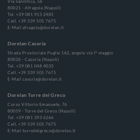
Via Sannitica, 56
80021 - Afragola (Napoli)
Tel.
+39 081 913 2481
Cell.
+39 339 505 7675
E-Mail
afragola@dorelan.it
Dorelan Casoria
Strada Provinciale Puglie 162, angolo via I° maggio
80026 - Casoria (Napoli)
Tel.
+39 081 048 4033
Cell.
+39 339 505 7675
E-Mail
casoria@dorelan.it
Dorelan Torre del Greco
Corso Vittorio Emanuele, 76
80059 - Torre del Greco (Napoli)
Tel.
+39 081 393 6266
Cell.
+39 339 505 7675
E-Mail
torredelgreco@dorelan.it