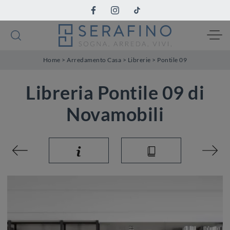
Home
>
Arredamento Casa
>
Librerie
>
Pontile 09
Libreria Pontile 09 di
Novamobili