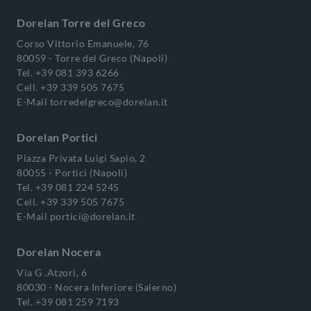
Dorelan Torre del Greco
Corso Vittorio Emanuele, 76
80059 - Torre del Greco (Napoli)
Tel.
+39 081 393 6266
Cell.
+39 339 505 7675
E-Mail
torredelgreco@dorelan.it
Dorelan Portici
Piazza Privata Luigi Sapio, 2
80055 - Portici (Napoli)
Tel.
+39 081 224 5245
Cell.
+39 339 505 7675
E-Mail
portici@dorelan.it
Dorelan Nocera
Via G .Atzori, 6
80030 - Nocera Inferiore (Salerno)
Tel.
+39 081 259 7193