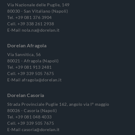
Via Nazionale delle Puglie, 149
80030 - San Vitaliano (Napoli)
Tel.
+39 081 376 3904
Cell.
+39 338 261 2938
E-Mail
nola.na@dorelan.it
Dorelan Afragola
Via Sannitica, 56
80021 - Afragola (Napoli)
Tel.
+39 081 913 2481
Cell.
+39 339 505 7675
E-Mail
afragola@dorelan.it
Dorelan Casoria
Strada Provinciale Puglie 162, angolo via I° maggio
80026 - Casoria (Napoli)
Tel.
+39 081 048 4033
Cell.
+39 339 505 7675
E-Mail
casoria@dorelan.it