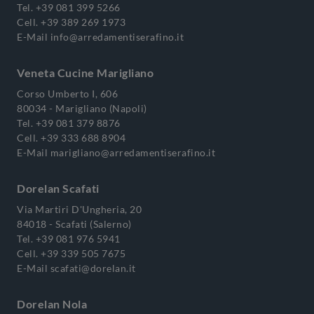
Tel.
+39 081 399 5266
Cell.
+39 389 269 1973
E-Mail
info@arredamentiserafino.it
Veneta Cucine Marigliano
Corso Umberto I, 606
80034 - Marigliano (Napoli)
Tel.
+39 081 379 8876
Cell.
+39 333 688 8904
E-Mail
marigliano@arredamentiserafino.it
Dorelan Scafati
Via Martiri D'Ungheria, 20
84018 - Scafati (Salerno)
Tel.
+39 081 976 5941
Cell.
+39 339 505 7675
E-Mail
scafati@dorelan.it
Dorelan Nola