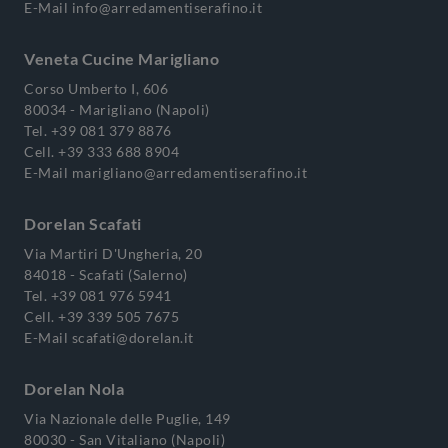
E-Mail
info@arredamentiserafino.it
Veneta Cucine Marigliano
Corso Umberto I, 606
80034 - Marigliano (Napoli)
Tel.
+39 081 379 8876
Cell.
+39 333 688 8904
E-Mail
marigliano@arredamentiserafino.it
Dorelan Scafati
Via Martiri D'Ungheria, 20
84018 - Scafati (Salerno)
Tel.
+39 081 976 5941
Cell.
+39 339 505 7675
E-Mail
scafati@dorelan.it
Dorelan Nola
Via Nazionale delle Puglie, 149
80030 - San Vitaliano (Napoli)