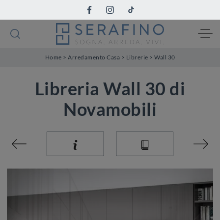
Home
>
Arredamento Casa
>
Librerie
>
Wall 30
Libreria Wall 30 di
Novamobili