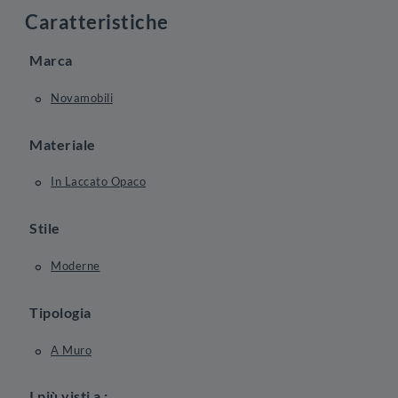
Caratteristiche
Marca
Novamobili
Materiale
In Laccato Opaco
Stile
Moderne
Tipologia
A Muro
I più visti a :