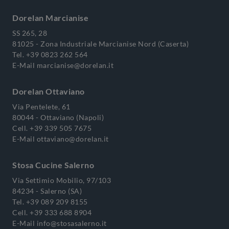
Dorelan Marcianise
SS 265, 28
81025 - Zona Industriale Marcianise Nord (Caserta)
Tel.
+39 0823 262 564
E-Mail
marcianise@dorelan.it
Dorelan Ottaviano
Via Pentelete, 61
80044 - Ottaviano (Napoli)
Cell.
+39 339 505 7675
E-Mail
ottaviano@dorelan.it
Stosa Cucine Salerno
Via Settimio Mobilio, 97/103
84234 - Salerno (SA)
Tel.
+39 089 209 8155
Cell.
+39 333 688 8904
E-Mail
info@stosasalerno.it