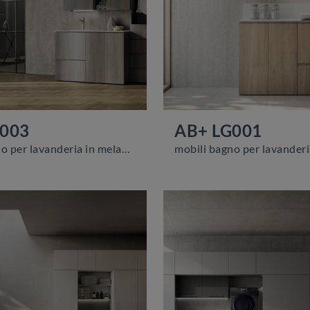
G003
AB+ LG001
mobili bagno per lavanderia in melaminico della marca Compab: clicca e scopri l'arredo bagno moderno AB+ LG003 per il bagno di casa.