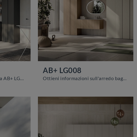
AB+ LG008
mobili bagno per lavanderia AB+ LG007 di Compab: scopri l'Arredo Bagno in melaminico moderno e arreda la stanza del benessere.
Ottieni informazioni sull'arredo bagno moderno: mobili bagno per lavanderia in melaminico come il modello AB+ LG008 di Compab ti attendono.