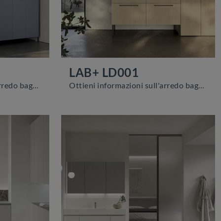
LAB+ LD001
Ottieni informazioni sull'arredo bagno moderno: mobili bagno per lavanderia in laccato opaco come il modello LAB+ LD002 di Compab ti aspettano.
Ottieni informazioni sull'arredo bagno moderno: mobili bagno per lavanderia in melaminico come il modello LAB+ LD001 di Compab ti aspettano.