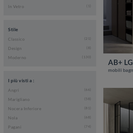
1
In Vetro
Stile
21
Classico
8
Design
130
Moderno
AB+ L
I più visti a :
66
Angri
58
Marigliano
81
Nocera Inferiore
68
Nola
74
Pagani