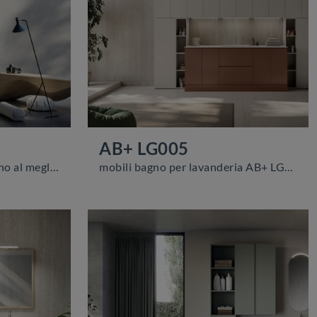
AB+ LG005
Arreda il tuo bagno moderno al meglio con AB+ LG004, mobili bagno per lavanderia e oggetti in laccato opaco di Compab.
mobili bagno per lavanderia AB+ LG005 di Compab: scopri l'Arredo Bagno in laccato opaco moderno e arreda la stanza del benessere.