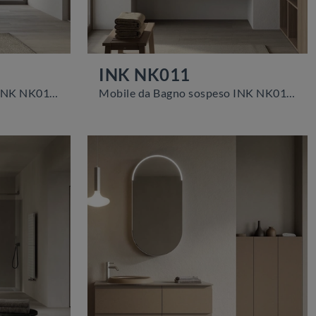
INK NK011
Mobile da Bagno sospeso INK NK012 di Compab: clicca e ottieni informazioni su mobili bagno sospesi in laccato opaco e accessori del marchio.
Mobile da Bagno sospeso INK NK011 di Compab: clicca e ottieni informazioni su mobili bagno sospesi in melaminico e elementi accessori del marchio.