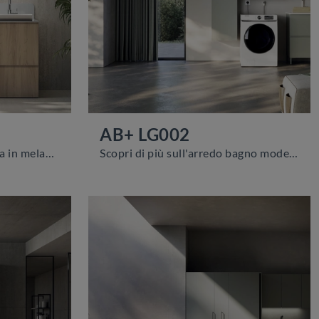
AB+ LG002
mobili bagno per lavanderia in melaminico della firma Compab: clicca e scopri l'arredo bagno moderno AB+ LG001 per il bagno di casa.
Scopri di più sull'arredo bagno moderno: mobili bagno per lavanderia in melaminico come il modello AB+ LG002 di Compab ti attendono.