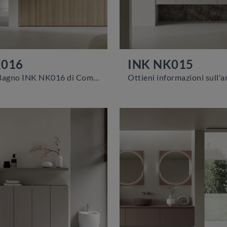
K016
INK NK015
Mobile da Bagno INK NK016 di Compab: clicca e ottieni informazioni su mobili bagno a terra in melaminico e elementi accessori dell'azienda.