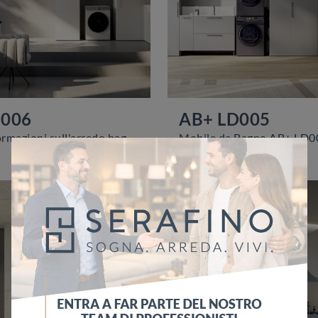
D006
AB+ LD005
Ottieni informazioni sull'arredo bagno moderno: mobili bagno per lavanderia in melaminico come il modello AB+ LD006 di Compab ti aspettano.