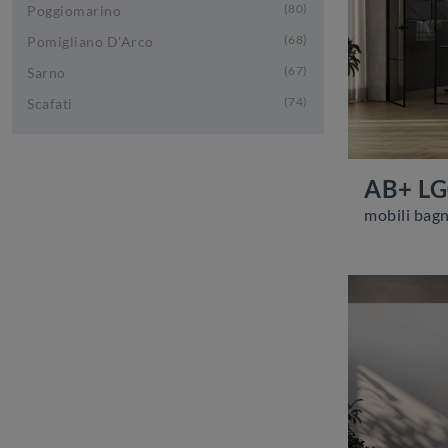
80
Poggiomarino
68
Pomigliano D'Arco
67
Sarno
74
Scafati
AB+ L