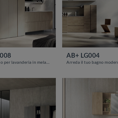
G008
AB+ LG004
mobili bagno per lavanderia in melaminico della firma Compab: clicca e scopri l'arredo bagno moderno AB+ LG008 per il bagno di casa.