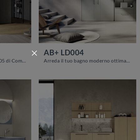
AB+ LD004
Mobile da Bagno AB+ LD005 di Compab: clicca e scopri di più su mobili bagno per lavanderia in melaminico e accessori del brand.
Arreda il tuo bagno moderno ottimamente con AB+ LD004, mobili bagno per lavanderia e complementi in melaminico di Compab.