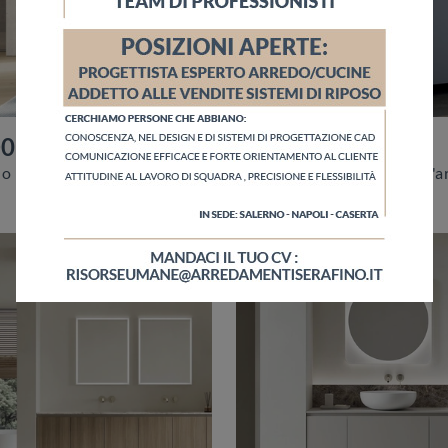
D003
LAB+ LD002
mobili bagno per lavanderia AB+ LD003 di Compab: scopri l'Arredo Bagno in laccato opaco moderno e arreda la stanza del benessere.