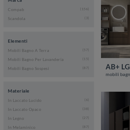
156
Compab
3
Scandola
Elementi
57
Mobili Bagno A Terra
15
Mobili Bagno Per Lavanderia
AB+ L
87
Mobili Bagno Sospesi
Materiale
6
In Laccato Lucido
38
In Laccato Opaco
27
In Legno
87
In Melaminico