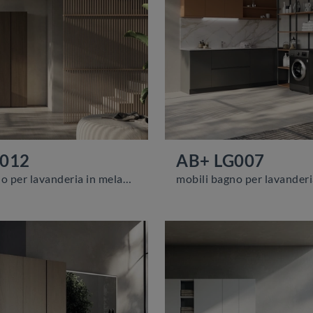
G012
AB+ LG007
mobili bagno per lavanderia in melaminico del marchio Compab: clicca e scopri l'arredo bagno moderno AB+ LG012 per il tuo bagno.