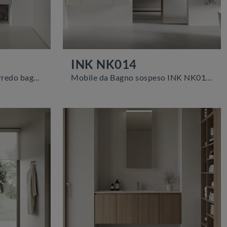
INK NK014
Ottieni informazioni sull'arredo bagno moderno: mobili bagno sospesi in laccato opaco come il modello INK NK015 di Compab ti aspettano.
Mobile da Bagno sospeso INK NK014 di Compab: clicca e ottieni informazioni su mobili bagno sospesi in melaminico e elementi accessori della firma.