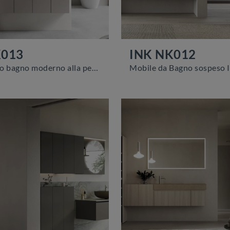
K013
INK NK012
Arreda il tuo bagno moderno alla perfezione con INK NK013, mobili bagno sospesi e oggetti in melaminico di Compab.